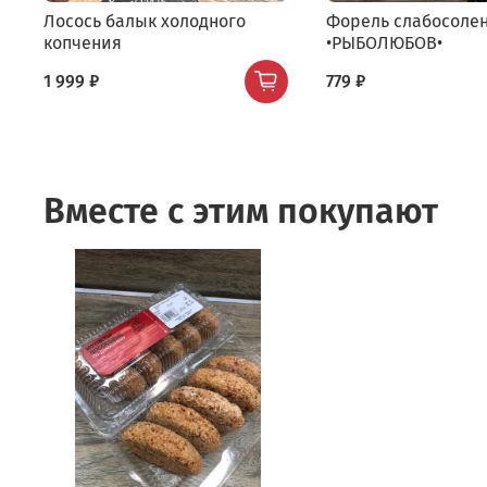
Лосось балык холодного
Форель слабосоле
копчения
•РЫБОЛЮБОВ•
1 999 ₽
779 ₽
Вместе с этим покупают