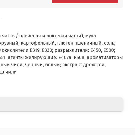
.
часть / плечевая и локтевая части), мука
урузный, картофельный, глютен пшеничный, соль,
окислители Е319, Е330; разрыхлители: Е450, E500;
451, агенты желирующие: Е407а, Е508; ароматизаторы
сный чили, черный, белый; экстракт дрожжей,
рца чили