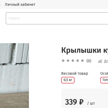
а
Личный кабинет
Крылышки к
(0)
Д
Весовой товар
Осо
0,5 кг
Го
339 ₽
/ шт