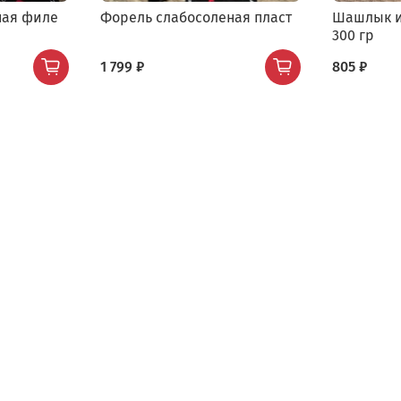
ная филе
Форель слабосоленая пласт
Шашлык и
300 гр
1 799 ₽
805 ₽