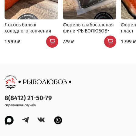
Лосось балык
Форель слабосоленая
Форел
холодного копчения
филе •РЫБОЛЮБОВ•
пласт
1 999 ₽
779 ₽
1 799 ₽
8(8412) 21-50-79
справочная служба